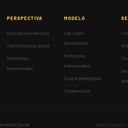
PERSPECTIVA
MODELO
SE
Clave latinoamericana
Las cuatro
For
dimensiones
Transformación digital
Inv
Horizontes
Horizontes
Con
transversales
transversales
Sec
Espiral pedagógica
at
Fundamentos
ormación Social
Sentido público
·